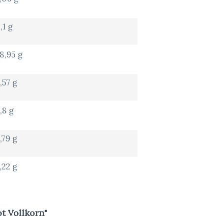
,1 g
8,95 g
,57 g
,8 g
,79 g
,22 g
t Vollkorn"