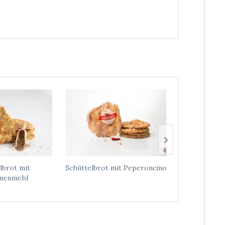
lbrot mit
Schüttelbrot mit Peperoncino
Schüttelbr
menmehl