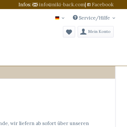
Infos:
info@niki-back.com
|
Facebook
Service/Hilfe
NikIBack
Mein Konto
de, wir liefern ab sofort über unseren