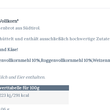
Vollkorn"
enbrot aus Südtirol.
hüttelt und enthält ausschließlich hochwertige Zutat
und Käse!
zenvollkornmehl 10%,Roggenvollkornmehl 10%,Weizen
lch und Eier enthalten.
erttabelle für 100g
223 kj/291 kcal
,06 g