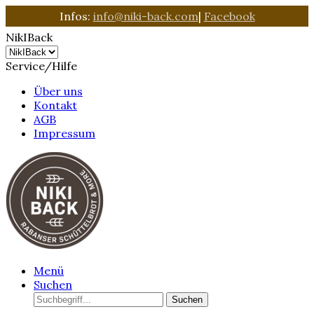
Infos:
info@niki-back.com
|
Facebook
NikIBack
Service/Hilfe
Über uns
Kontakt
AGB
Impressum
Menü
Suchen
Suchen