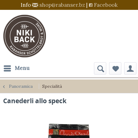
Info
shop@rabanser.bz
|
Facebook
Menu
Panoramica
Specialità
Canederli allo speck