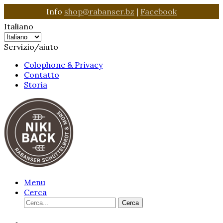
Info
shop@rabanser.bz
|
Facebook
Italiano
Servizio/aiuto
Colophone & Privacy
Contatto
Storia
Menu
Cerca
Cerca